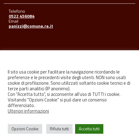
Telefono
0522 456084
Email
panizzi@comune.re.it
Seguici su
Il sito usa cookie per facilitare la navigazione ricordando le
preferenze e le precedenti visite degli utenti. NON sono usati
cookie di profilazione. Sono utilizzati soltanto cookie tecnici e di
Facebook
Youtube
Instagram
terze parti analitici (IP anonimo).
Con "Accetta tutto", si acconsente all'uso di TUTTI i cookie.
Visitando "Opzioni Cookie" si può dare un consenso
differenziato.
Ulteriori informazioni
Privacy
Credits
Opzioni Cookie
Rifiuta tutti
Accetta tutti