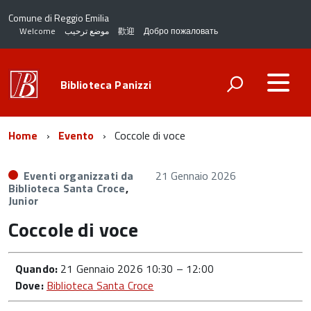
Comune di Reggio Emilia
Welcome
موضع ترحيب
歡迎
Добро пожаловать
Biblioteca Panizzi
Home
Evento
Coccole di voce
Eventi organizzati da
21 Gennaio 2026
Biblioteca Santa Croce
,
Junior
Coccole di voce
Quando:
21 Gennaio 2026 10:30
–
12:00
Dove:
Biblioteca Santa Croce