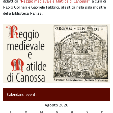
didattica
“Reggio medievale e Matilde di Canossa”
a cura di
Paolo Golinelli e Gabriele Fabbrici, allestita nella sala mostre
della Biblioteca Panizzi.
Calendario eventi
Agosto 2026
L
M
M
G
V
S
D