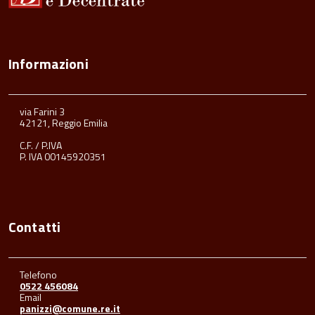
Informazioni
via Farini 3
42121, Reggio Emilia
C.F. / P.IVA
P. IVA 00145920351
Contatti
Telefono
0522 456084
Email
panizzi@comune.re.it