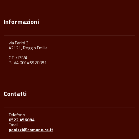
Informazioni
via Farini 3
42121, Reggio Emilia
C.F. / P.IVA
P. IVA 00145920351
Contatti
Telefono
0522 456084
Email
panizzi@comune.re.it