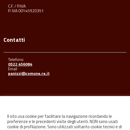
C.F. / P.IVA
P. IVA 00145920351
Contatti
Telefono
0522 456084
Email
panizzi@comune.re.it
Seguici su
Il sito usa cookie per facilitare la navigazione ricordando le
preferenze e le precedenti visite degli utenti. NON sono usati
cookie di profilazione. Sono utilizzati soltanto cookie tecnici e di
Facebook
Youtube
Instagram