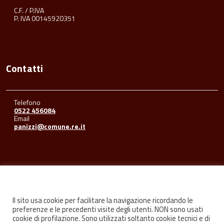
C.F. / P.IVA
P. IVA 00145920351
Contatti
Telefono
0522 456084
Email
panizzi@comune.re.it
Seguici su
Il sito usa cookie per facilitare la navigazione ricordando le
preferenze e le precedenti visite degli utenti. NON sono usati
cookie di profilazione. Sono utilizzati soltanto cookie tecnici e di
Facebook
Youtube
Instagram