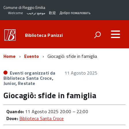
Comune di Reggio Emilia
Welcome
موضع ترحيب
歡迎
Добро пожаловать
Biblioteca Panizzi
Home
Evento
Giocagiò: sfide in famiglia
Eventi organizzati da
11 Agosto 2025
Biblioteca Santa Croce
,
Junior
,
Restate
Giocagiò: sfide in famiglia
Quando:
11 Agosto 2025 20:00
–
22:00
Dove:
Biblioteca Santa Croce