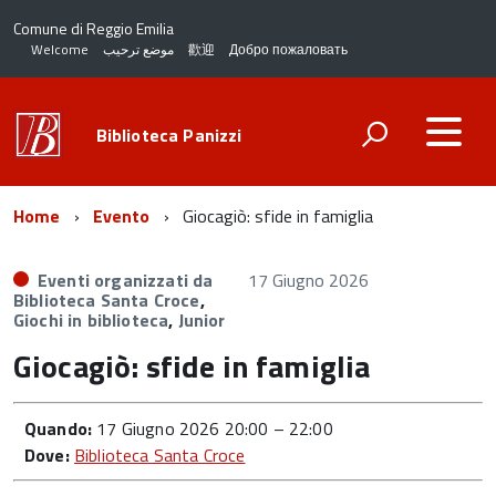
Comune di Reggio Emilia
Welcome
موضع ترحيب
歡迎
Добро пожаловать
Biblioteca Panizzi
Home
Evento
Giocagiò: sfide in famiglia
Eventi organizzati da
17 Giugno 2026
Biblioteca Santa Croce
,
Giochi in biblioteca
,
Junior
Giocagiò: sfide in famiglia
Quando:
17 Giugno 2026 20:00
–
22:00
Dove:
Biblioteca Santa Croce