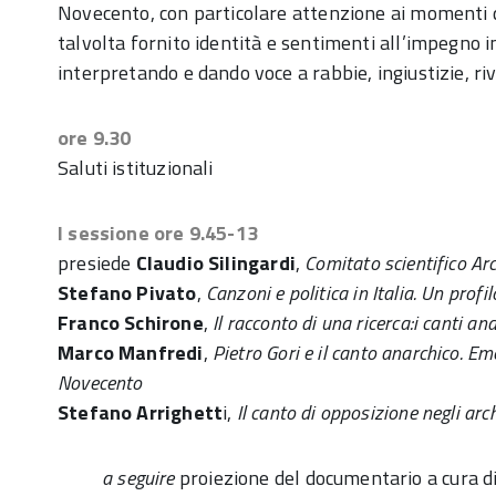
Novecento, con particolare attenzione ai momenti d
talvolta fornito identità e sentimenti all’impegno ind
interpretando e dando voce a rabbie, ingiustizie, ri
ore 9.30
Saluti istituzionali
I sessione ore 9.45-13
presiede
Claudio Silingardi
,
Comitato scientifico Ar
Stefano Pivato
,
Canzoni e politica in Italia. Un profil
Franco Schirone
,
Il racconto di una ricerca:i canti anar
Marco Manfredi
,
Pietro Gori e il canto anarchico. Em
Novecento
Stefano Arrighett
i,
Il canto di opposizione negli arch
a seguire
proiezione del documentario a cura di