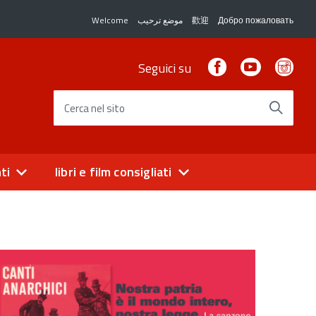
Welcome
موضع ترحيب
歡迎
Добро пожаловать
Facebook
Youtube
Ins
Seguici su
Cerca nel sito
ti
libri e film consigliati