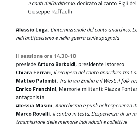
e canti dell’arditismo
, dedicato al canto Figli de
Giuseppe Raffaelli
Alessio Lega
,
L’internazionale del canto anarchico. Le
nell’antifascismo e nella guerra civile spagnola
II sessione ore 14.30-18
presiede
Arturo Bertoldi
, presidente Istoreco
Chiara Ferrari
,
Il recupero del canto anarchico tra C
Matteo Palombi,
Tra la via Emilia e il West: il folk 
Enrico Franchini
, Memorie militanti: Piazza Fontan
antagonista
Alessia Masini
,
Anarchismo e punk nell’esperienza i
Marco Rovelli
,
Il contro in testa. L’esperienza di un m
trasmissione delle memorie individuali e collettive