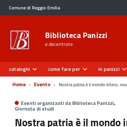
Comune di Reggio Emilia
Biblioteca Panizzi
e decentrate
cataloghi
come fare per
in panizzi
Home
Evento
Nostra patria è il mondo intero, nos
Eventi organizzati da Biblioteca Panizzi
,
Giornata di studi
Nostra patria è il mondo i