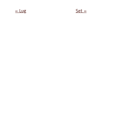
« Lug
Set »