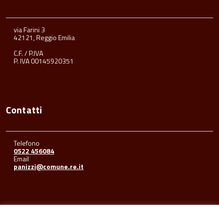
via Farini 3
42121, Reggio Emilia
C.F. / P.IVA
P. IVA 00145920351
Contatti
Telefono
0522 456084
Email
panizzi@comune.re.it
Seguici su