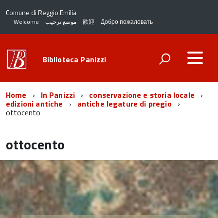
Comune di Reggio Emilia
Welcome
موضع ترحيب
歡迎
Добро пожаловать
Biblioteca Panizzi
Home
In Panizzi
conservazione e storia locale
edizioni antiche
antiche legature di pregio
ottocento
ottocento