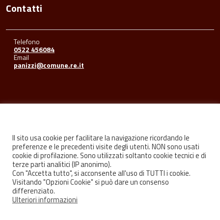
Contatti
Telefono
0522 456084
Email
panizzi@comune.re.it
Seguici su
Il sito usa cookie per facilitare la navigazione ricordando le
preferenze e le precedenti visite degli utenti. NON sono usati
cookie di profilazione. Sono utilizzati soltanto cookie tecnici e di
Facebook
Youtube
Instagram
terze parti analitici (IP anonimo).
Con "Accetta tutto", si acconsente all'uso di TUTTI i cookie.
Visitando "Opzioni Cookie" si può dare un consenso
differenziato.
Ulteriori informazioni