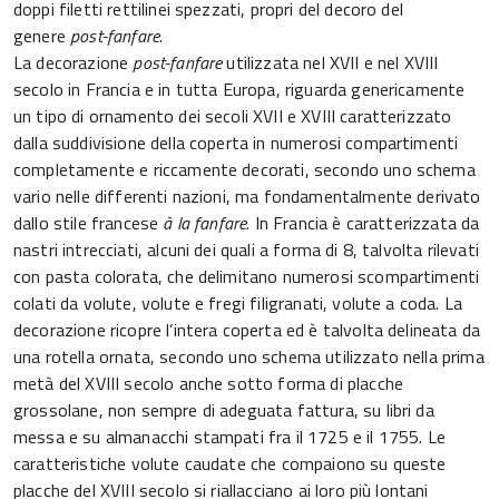
doppi filetti rettilinei spezzati, propri del decoro del
genere
post-fanfare
.
La decorazione
post-fanfare
utilizzata nel XVII e nel XVIII
secolo in Francia e in tutta Europa, riguarda genericamente
un tipo di ornamento dei secoli XVII e XVIII caratterizzato
dalla suddivisione della coperta in numerosi compartimenti
completamente e riccamente decorati, secondo uno schema
vario nelle differenti nazioni, ma fondamentalmente derivato
dallo stile francese
à la fanfare
. In Francia è caratterizzata da
nastri intrecciati, alcuni dei quali a forma di 8, talvolta rilevati
con pasta colorata, che delimitano numerosi scompartimenti
colati da volute, volute e fregi filigranati, volute a coda. La
decorazione ricopre l’intera coperta ed è talvolta delineata da
una rotella ornata, secondo uno schema utilizzato nella prima
metà del XVIII secolo anche sotto forma di placche
grossolane, non sempre di adeguata fattura, su libri da
messa e su almanacchi stampati fra il 1725 e il 1755. Le
caratteristiche volute caudate che compaiono su queste
placche del XVIII secolo si riallacciano ai loro più lontani