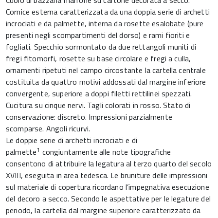
Cuoio di bazzana marrone su cartone decorata a secco.
Cornice esterna caratterizzata da una doppia serie di archetti
incrociati e da palmette, interna da rosette esalobate (pure
presenti negli scompartimenti del dorso) e rami fioriti e
fogliati. Specchio sormontato da due rettangoli muniti di
fregi fitomorfi, rosette su base circolare e fregi a culla,
ornamenti ripetuti nel campo circostante la cartella centrale
costituita da quattro motivi addossati dal margine inferiore
convergente, superiore a doppi filetti rettilinei spezzati.
Cucitura su cinque nervi. Tagli colorati in rosso. Stato di
conservazione: discreto. Impressioni parzialmente
scomparse. Angoli ricurvi.
Le doppie serie di archetti incrociati e di
1
palmette
congiuntamente alle note tipografiche
consentono di attribuire la legatura al terzo quarto del secolo
XVIII, eseguita in area tedesca. Le bruniture delle impressioni
sul materiale di copertura ricordano l’impegnativa esecuzione
del decoro a secco. Secondo le aspettative per le legature del
periodo, la cartella dal margine superiore caratterizzato da