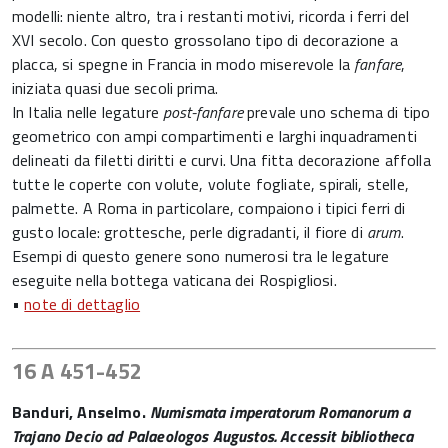
modelli: niente altro, tra i restanti motivi, ricorda i ferri del
XVI secolo. Con questo grossolano tipo di decorazione a
placca, si spegne in Francia in modo miserevole la
fanfare
,
iniziata quasi due secoli prima.
In Italia nelle legature
post-fanfare
prevale uno schema di tipo
geometrico con ampi compartimenti e larghi inquadramenti
delineati da filetti diritti e curvi. Una fitta decorazione affolla
tutte le coperte con volute, volute fogliate, spirali, stelle,
palmette. A Roma in particolare, compaiono i tipici ferri di
gusto locale: grottesche, perle digradanti, il fiore di
arum
.
Esempi di questo genere sono numerosi tra le legature
eseguite nella bottega vaticana dei Rospigliosi.
•
note di dettaglio
16 A 451-452
Banduri, Anselmo.
Numi­smata imperatorum Roma­norum a
Trajano Decio ad Palaeologos Augustos. Accessit bibliotheca