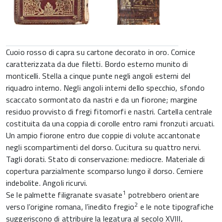
Cuoio rosso di capra su cartone decorato in oro. Cornice
caratterizzata da due filetti. Bordo esterno munito di
monticelli. Stella a cinque punte negli angoli esterni del
riquadro interno. Negli angoli interni dello specchio, sfondo
scaccato sormontato da nastri e da un fiorone; margine
residuo provvisto di fregi fitomorfi e nastri. Cartella centrale
costituita da una coppia di corolle entro rami fronzuti arcuati.
Un ampio fiorone entro due coppie di volute accantonate
negli scompartimenti del dorso. Cucitura su quattro nervi.
Tagli dorati. Stato di conservazione: mediocre. Materiale di
copertura parzialmente scomparso lungo il dorso. Cerniere
indebolite. Angoli ricurvi.
1
Se le palmette filigranate svasate
potrebbero orientare
2
verso l’origine romana, l’inedito fregio
e le note tipografiche
suggeriscono di attribuire la legatura al secolo XVIII,