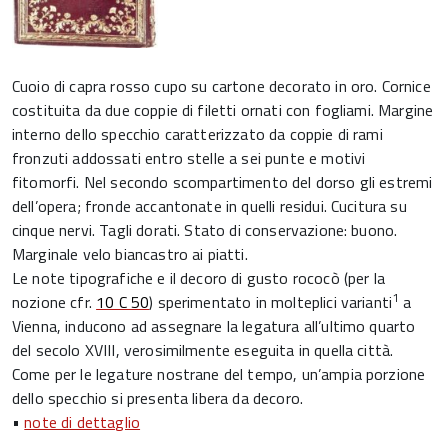
Cuoio di capra rosso cupo su cartone decorato in oro. Cornice
costituita da due coppie di filetti ornati con fogliami. Margine
interno dello specchio caratterizzato da coppie di rami
fronzuti addossati entro stelle a sei punte e motivi
fitomorfi. Nel secondo scompartimento del dorso gli estremi
dell’opera; fronde accantonate in quelli residui. Cucitura su
cinque nervi. Tagli dorati. Stato di conservazione: buono.
Marginale velo biancastro ai piatti.
Le note tipografiche e il decoro di gusto rococò (per la
1
nozione cfr.
10 C 50
) sperimentato in molteplici varianti
a
Vienna, inducono ad assegnare la legatura all’ultimo quarto
del secolo XVIII, verosimilmente eseguita in quella città.
Come per le legature nostrane del tempo, un’ampia porzione
dello specchio si presenta libera da decoro.
•
note di dettaglio