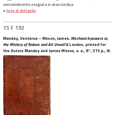
verosimilmente eseguita in area nordica.
•
note di dettaglio
15 F 192
Mandey, Venterus – Moxon, James.
Mechanick-powers or,
the Mistery of Nature and Art Unvail’d.
London, printed for
the Autors Mandey and James Moxon, s. a., 8°, 315 p., ill.