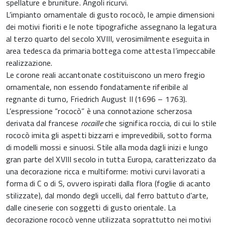
spellature e bruniture. Angoli ricurvi.
L’impianto ornamentale di gusto rococò, le ampie dimensioni
dei motivi fioriti e le note tipografiche assegnano la legatura
al terzo quarto del secolo XVIII, verosimilmente eseguita in
area tedesca da primaria bottega come attesta l’impeccabile
realizzazione.
Le corone reali accantonate costituiscono un mero fregio
ornamentale, non essendo fondatamente riferibile al
regnante di turno, Friedrich August II (1696 – 1763).
L’espressione “rococò” è una connotazione scherzosa
derivata dal francese
rocaille
che significa roccia, di cui lo stile
rococò imita gli aspetti bizzarri e imprevedibili, sotto forma
di modelli mossi e sinuosi. Stile alla moda dagli inizi e lungo
gran parte del XVIII secolo in tutta Europa, caratterizzato da
una decorazione ricca e multiforme: motivi curvi lavorati a
forma di C o di S, ovvero ispirati dalla flora (foglie di acanto
stilizzate), dal mondo degli uccelli, dal ferro battuto d’arte,
dalle cineserie con soggetti di gusto orientale. La
decorazione rococò venne utilizzata soprattutto nei motivi