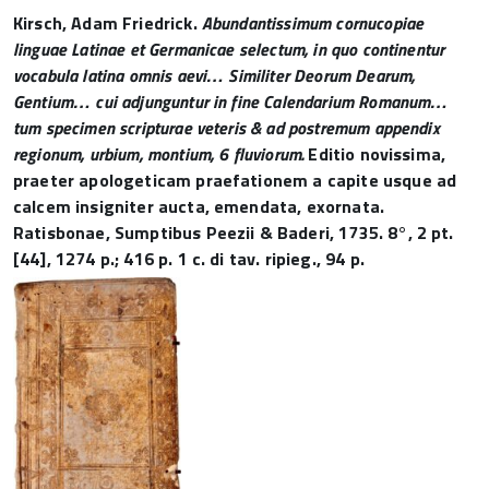
Kirsch, Adam Friedrick.
Abundantissimum cornucopiae
linguae Latinae et Germanicae selectum, in quo continentur
vocabula latina omnis aevi… Similiter Deorum Dearum,
Gentium… cui adjunguntur in fine Calendarium Romanum…
tum specimen scripturae veteris & ad postremum appendix
regionum, urbium, montium, 6 fluviorum.
Editio novissima,
praeter apologeticam praefationem a capite usque ad
calcem insigniter aucta, emendata, exornata.
Ratisbonae, Sumptibus Peezii & Baderi, 1735. 8°, 2 pt.
[44], 1274 p.; 416 p. 1 c. di tav. ripieg., 94 p.