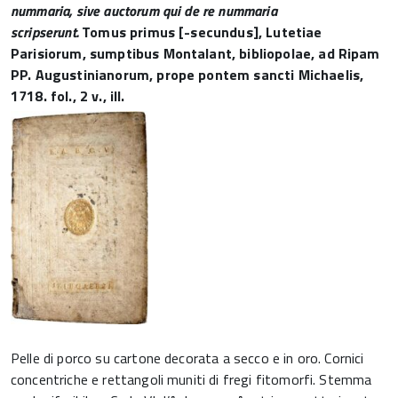
num­maria, sive auctorum qui de re nummaria
scripserunt.
Tomus primus [-secundus], Lutetiae
Parisiorum, sumptibus Montalant, bibliopolae, ad Ripam
PP. Augustinianorum, prope pontem sancti Michae­lis,
1718. fol., 2 v., ill.
Pelle di porco su cartone decorata a secco e in oro. Cornici
concentriche e rettangoli muniti di fregi fitomorfi. Stemma