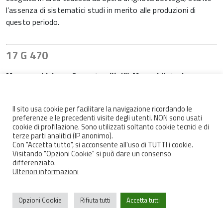
l’assenza di sistematici studi in merito alle produzioni di
questo periodo.
17 G 470
Meyerus, Livinus.
Poematum lib. XII
. Monachii, typis
Francisci Josephi Thuille, 1760. 8°, 343 p.
Il sito usa cookie per facilitare la navigazione ricordando le
preferenze e le precedenti visite degli utenti. NON sono usati
cookie di profilazione. Sono utilizzati soltanto cookie tecnici e di
terze parti analitici (IP anonimo).
Con "Accetta tutto", si acconsente all'uso di TUTTI i cookie.
Visitando "Opzioni Cookie" si può dare un consenso
differenziato.
Ulteriori informazioni
Opzioni Cookie
Rifiuta tutti
Accetta tutti