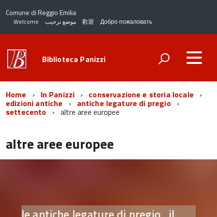
Comune di Reggio Emilia
Welcome
موضع ترحيب
歡迎
Добро пожаловать
Biblioteca Panizzi
Home
In Panizzi
conservazione e storia locale
edizioni antiche
antiche legature di pregio
settecento
altre aree europee
altre aree europee
le antiche legature di pregio . il