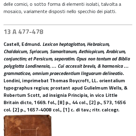
delle cornici, o sotto forma di elementi isolati, talvolta a
mosaico, variamente disposti nello specchio dei piatti.
13 A 477-478
Castell, Edmund.
Lexicon heptaglotton, Hebraicum,
Chaldaicum, Syriacum, Samaritanum, Aethiopicum, Arabicum,
conjunctim; et Persicum, separatim.
Opus non tantum ad Biblia
polyglotta Londinensia, … Cui accessit brevis, & harmonica …
grammaticae, omnium praecedentium linguarum delineatio
.
Londini, imprimebat Thomas Roycroft, LL. orientalium
typographus regius; prostant apud Gulielmum Wells, &
Robertum Scott, ad insignia Principis, in vico Little
Britain dicto, 1669. fol., [8] p., 44 col., [2] p., 573, 1656
col. [2] p., 1657-4008 col., [1] c. di tav.; ritr. calcogr.