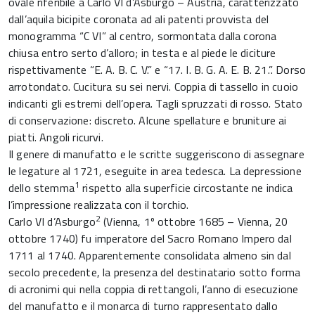
ovale riferibile a Carlo VI d’Asburgo – Austria, caratterizzato
dall’aquila bicipite coronata ad ali patenti provvista del
monogramma “C VI” al centro, sormontata dalla corona
chiusa entro serto d’alloro; in testa e al piede le diciture
rispettivamente “E. A. B. C. V.” e “17. I. B. G. A. E. B. 21.”. Dorso
arrotondato. Cucitura su sei nervi. Coppia di tassello in cuoio
indicanti gli estremi dell’opera. Tagli spruzzati di rosso. Stato
di conservazione: discreto. Alcune spellature e bruniture ai
piatti. Angoli ricurvi.
Il genere di manufatto e le scritte suggeriscono di assegnare
le legature al 1721, eseguite in area tedesca. La depressione
1
dello stemma
rispetto alla superficie circostante ne indica
l’impressione realizzata con il torchio.
2
Carlo VI d’Asburgo
(Vienna, 1º ottobre 1685 – Vienna, 20
ottobre 1740) fu imperatore del Sacro Romano Impero dal
1711 al 1740. Apparentemente consolidata almeno sin dal
secolo precedente, la presenza del destinatario sotto forma
di acronimi qui nella coppia di rettangoli, l’anno di esecuzione
del manufatto e il monarca di turno rappresentato dallo