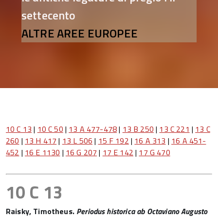
settecento
ALTRE AREE EUROPEE
10 C 13
|
10 C 50
|
13 A 477-478
|
13 B 250
|
13 C 221
|
13 C
260
|
13 H 417
|
13 L 506
|
15 F 192
|
16 A 313
|
16 A 451-
452
|
16 E 1130
|
16 G 207
|
17 E 142
|
17 G 470
10 C 13
Raisky, Timotheus.
Periodus historica ab Octaviano Augusto