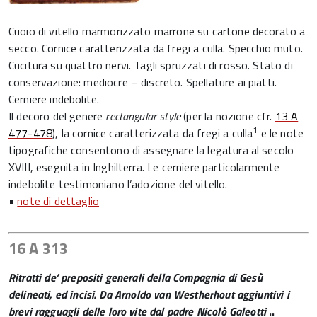
Cuoio di vitello marmorizzato marrone su cartone decorato a
secco. Cornice caratterizzata da fregi a culla. Specchio muto.
Cucitura su quattro nervi. Tagli spruzzati di rosso. Stato di
conservazione: mediocre – discreto. Spellature ai piatti.
Cerniere indebolite.
Il decoro del genere
rectangular style
(per la nozione cfr.
13 A
1
477-478
), la cornice caratterizzata da fregi a culla
e le note
tipografiche consentono di assegnare la legatura al secolo
XVIII, eseguita in Inghilterra. Le cerniere particolarmente
indebolite testimoniano l’adozione del vitello.
•
note di dettaglio
16 A 313
Ritratti de’ prepositi generali della Compagnia di Gesù
delineati, ed incisi. Da Arnoldo van Westherhout aggiuntivi i
brevi ragguagli delle loro vite dal padre Nicolò Galeotti
..