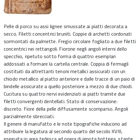
Pelle di porco su assi lignee smussate ai piatti decorata a
secco. Filetti concentrici bruniti. Coppie di archetti cordonati
sormontati da palmette. Fregio circolare fogliato a due filetti
concentrici nei rettangoli. Fiorone negli angoli interni dello
specchio, ripetuto sotto forma di quattro esemplari
addossati a formare la cartella centrale. Coppia di fermagli
costituiti da altrettanti tenoni metallici assicurati con un
chiodo metallico al piatto anteriore e dalle tracce di un paio di
bindelle assicurate a quello posteriore a mezzo di due chiodi.
Cucitura su quattro nervi evidenziati ai piatti tramite due
filetti convergenti dentellati. Stato di conservazione:
discreto. Fiore della pelle diffusamente scomparso. Angoli
parzialmente sbrecciati.
Il genere di manufatto e le note tipografiche inducono ad
attribuire la legatura al secondo quarto del secolo XVIII,
eseguita in area tedesca ad opera di ignota bottega, stante