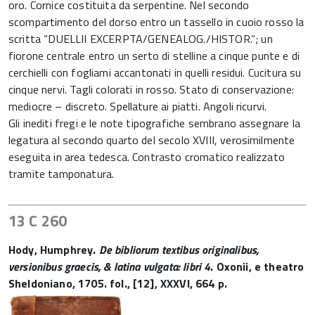
oro. Cornice costituita da serpentine. Nel secondo
scompartimento del dorso entro un tassello in cuoio rosso la
scritta “DUELLII EXCERPTA/GENEALOG./HISTOR.”; un
fiorone centrale entro un serto di stelline a cinque punte e di
cerchielli con fogliami accantonati in quelli residui. Cucitura su
cinque nervi. Tagli colorati in rosso. Stato di conservazione:
mediocre – discreto. Spellature ai piatti. Angoli ricurvi.
Gli inediti fregi e le note tipografiche sembrano assegnare la
legatura al secondo quarto del secolo XVIII, verosimilmente
eseguita in area tedesca. Contrasto cromatico realizzato
tramite tamponatura.
13 C 260
Hody, Humphrey.
De bibliorum textibus originalibus,
versionibus graecis, & latina vulgata: libri 4
. Oxonii, e theatro
Sheldoniano, 1705. fol., [12], XXXVI, 664 p.