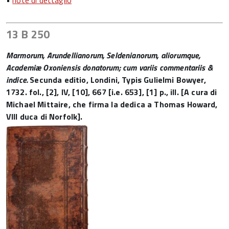
•
note di dettaglio
13 B 250
Marmorum, Arundellianorum, Seldenianorum, aliorumque,
Academiæ Oxoniensis donatorum; cum variis commentariis &
indice.
Secunda editio, Londini, Typis Gulielmi Bowyer,
1732. fol., [2], IV, [10], 667 [i.e. 653], [1] p., ill. [A cura di
Michael Mittaire, che firma la dedica a Thomas Howard,
VIII duca di Norfolk].