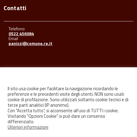
Contatti
Telefono
0522 456084
Email
panizzi@comune.re.it
Seguici su
Il sito usa cookie per facilitare la navigazione ricordando le
preferenze e le precedenti visite degli utenti. NON sono usati
cookie di profilazione. Sono utilizzati soltanto cookie tecnici e di
Facebook
Youtube
Instagram
terze parti analitici (IP anonimo).
Con "Accetta tutto", si acconsente all'uso di TUTTI i cookie.
Visitando "Opzioni Cookie" si può dare un consenso
differenziato.
Ulteriori informazioni