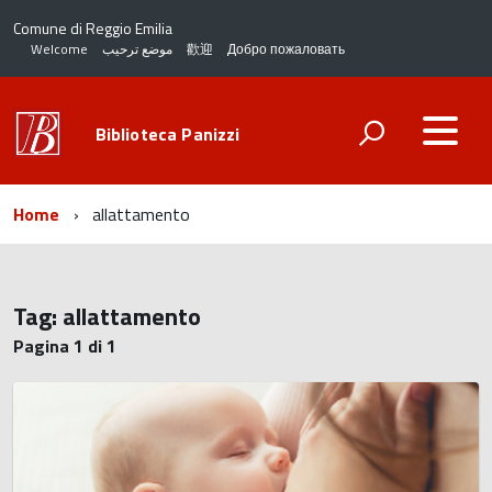
Comune di Reggio Emilia
Welcome
موضع ترحيب
歡迎
Добро пожаловать
Biblioteca Panizzi
Home
allattamento
Tag:
allattamento
Pagina 1 di 1