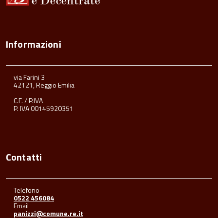
Informazioni
via Farini 3
42121, Reggio Emilia
C.F. / P.IVA
P. IVA 00145920351
Contatti
Telefono
0522 456084
Email
panizzi@comune.re.it