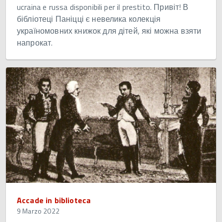
ucraina e russa disponibili per il prestito. Привіт! В
бібліотеці Паніцці є невелика колекція
україномовних книжок для дітей, які можна взяти
напрокат.
Accade in biblioteca
9 Marzo 2022