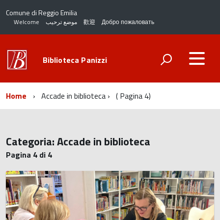
Comune di Reggio Emilia
Welcome
موضع ترحيب
歡迎
Добро пожаловать
Biblioteca Panizzi
Home
Accade in biblioteca
( Pagina 4)
Categoria:
Accade in biblioteca
Pagina 4 di 4