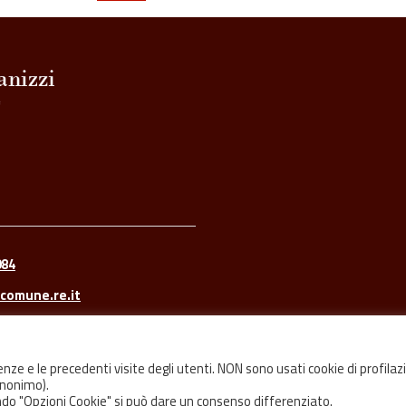
084
comune.re.it
renze e le precedenti visite degli utenti. NON sono usati cookie di profilaz
 anonimo).
tando "Opzioni Cookie" si può dare un consenso differenziato.