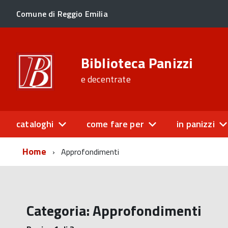
Comune di Reggio Emilia
Biblioteca Panizzi
e decentrate
cataloghi
come fare per
in panizzi
Home
Approfondimenti
Categoria:
Approfondimenti