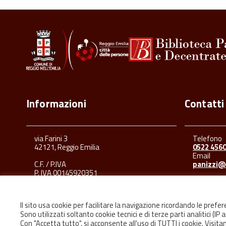
Informazioni
Contatti
via Farini 3
Telefono
42121, Reggio Emilia
0522 456
Email
C.F. / P.IVA
panizzi@
P. IVA 00145920351
Il sito usa cookie per facilitare la navigazione ricordando le prefe
Sono utilizzati soltanto cookie tecnici e di terze parti analitici (IP
Con "Accetta tutto", si acconsente all'uso di TUTTI i cookie. Visi