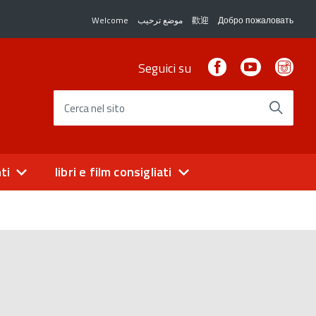
Welcome
موضع ترحيب
歡迎
Добро пожаловать
Facebook
Youtube
Ins
Seguici su
Cerca nel sito
ti
libri e film consigliati