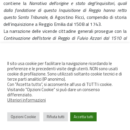
contiene la
Narrativa dell’origine e stato degl’inquisitori, quali
dalla fondatione di questa Inquisitione di Reggio hanno retto
questo Santo Tribunale
, di Agostino Ricci, compendio di storia
dell’inquisizione a Reggio Emilia dal 1508 al 1743.
La narrazione delle vicende cittadine generali prosegue con la
Continuazione dell’Istorie di Reggio di Fulvio Azzari dal 1510 al
1700
, di Giuseppe Pellicelli (1661-1735); la
Raccolta di varie
cose della Città di Reggio [dalle origini al 1665]
, di Cesare Ancini,
copiata da Francesco Giuseppe Franchi; le due cronache di
Il sito usa cookie per facilitare la navigazione ricordando le
Bernardino Ruspaggiari (m. 1742) che, riprendendo Fulvio
preferenze e le precedenti visite degli utenti. NON sono usati
Azzari e Giuseppe Pellicelli, e continuate a loro volta da
cookie di profilazione. Sono utilizzati soltanto cookie tecnici e di
terze parti analitici (IP anonimo).
Gaetano Rocca, coprono il periodo dal 1701 al 1814.
Con "Accetta tutto", si acconsente all'uso di TUTTI i cookie.
L’Ottocento, fino al 1861, è documentato dall’ampio
Visitando "Opzioni Cookie" si può dare un consenso
resoconto tramandatoci dalle
Memorie delle cose più
differenziato.
Ulteriori informazioni
rimarchevoli che accadute sono giornalmente nella nostra Città di
Reggio
, di Prospero Fantuzzi (1799-1863), che in cinque
volumi includono i fatti registrati dal 1820 al 1861, con
Opzioni Cookie
Rifiuta tutti
Accetta tutti
l’inserto di documenti originali, relativi alla storia del
Risorgimento a Reggio Emilia.