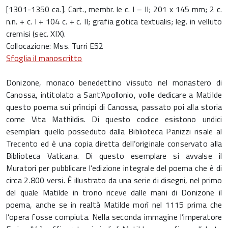
[1301-1350 ca.]. Cart., membr. le c. I – II; 201 x 145 mm; 2 c.
n.n. + c. I + 104 c. + c. II; grafia gotica textualis; leg. in velluto
cremisi (sec. XIX).
Collocazione: Mss. Turri E52
Sfoglia il manoscritto
Donizone, monaco benedettino vissuto nel monastero di
Canossa, intitolato a Sant’Apollonio, volle dedicare a Matilde
questo poema sui prìncipi di Canossa, passato poi alla storia
come Vita Mathildis. Di questo codice esistono undici
esemplari: quello posseduto dalla Biblioteca Panizzi risale al
Trecento ed è una copia diretta dell’originale conservato alla
Biblioteca Vaticana. Di questo esemplare si avvalse il
Muratori per pubblicare l’edizione integrale del poema che è di
circa 2.800 versi. È illustrato da una serie di disegni, nel primo
del quale Matilde in trono riceve dalle mani di Donizone il
poema, anche se in realtà Matilde morì nel 1115 prima che
l’opera fosse compiuta. Nella seconda immagine l’imperatore