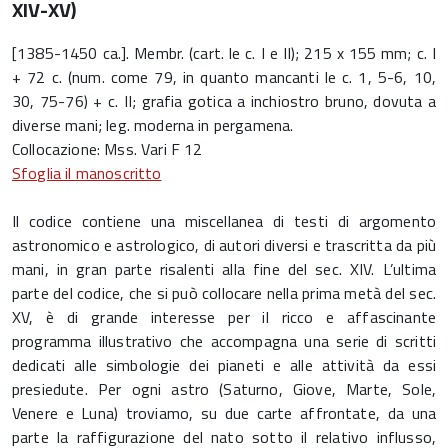
XIV-XV)
[1385-1450 ca.]. Membr. (cart. le c. I e II); 215 x 155 mm; c. I
+ 72 c. (num. come 79, in quanto mancanti le c. 1, 5-6, 10,
30, 75-76) + c. II; grafia gotica a inchiostro bruno, dovuta a
diverse mani; leg. moderna in pergamena.
Collocazione: Mss. Vari F 12
Sfoglia il manoscritto
Il codice contiene una miscellanea di testi di argomento
astronomico e astrologico, di autori diversi e trascritta da più
mani, in gran parte risalenti alla fine del sec. XIV. L’ultima
parte del codice, che si può collocare nella prima metà del sec.
XV, è di grande interesse per il ricco e affascinante
programma illustrativo che accompagna una serie di scritti
dedicati alle simbologie dei pianeti e alle attività da essi
presiedute. Per ogni astro (Saturno, Giove, Marte, Sole,
Venere e Luna) troviamo, su due carte affrontate, da una
parte la raffigurazione del nato sotto il relativo influsso,