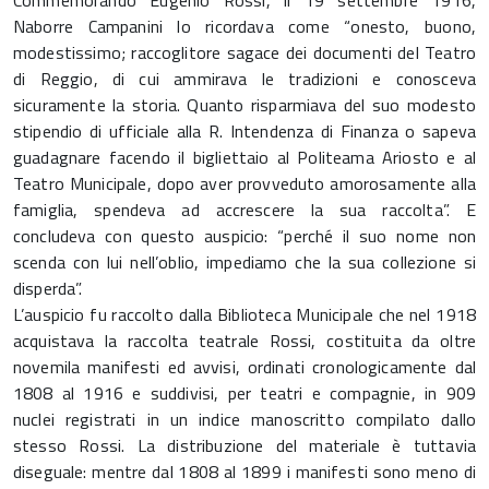
Commemorando Eugenio Rossi, il 19 settembre 1916,
Naborre Campanini lo ricordava come “onesto, buono,
modestissimo; raccoglitore sagace dei documenti del Teatro
di Reggio, di cui ammirava le tradizioni e conosceva
sicuramente la storia. Quanto risparmiava del suo modesto
stipendio di ufficiale alla R. Intendenza di Finanza o sapeva
guadagnare facendo il bigliettaio al Politeama Ariosto e al
Teatro Municipale, dopo aver provveduto amorosamente alla
famiglia, spendeva ad accrescere la sua raccolta”. E
concludeva con questo auspicio: “perché il suo nome non
scenda con lui nell’oblio, impediamo che la sua collezione si
disperda”.
L’auspicio fu raccolto dalla Biblioteca Municipale che nel 1918
acquistava la raccolta teatrale Rossi, costituita da oltre
novemila manifesti ed avvisi, ordinati cronologicamente dal
1808 al 1916 e suddivisi, per teatri e compagnie, in 909
nuclei registrati in un indice manoscritto compilato dallo
stesso Rossi. La distribuzione del materiale è tuttavia
diseguale: mentre dal 1808 al 1899 i manifesti sono meno di