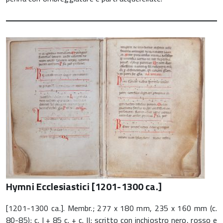
Hymni Ecclesiastici [1201-1300 ca.]
[1201-1300 ca.]. Membr.; 277 x 180 mm, 235 x 160 mm (c.
80-85); c. I + 85 c. + c. II; scritto con inchiostro nero, rosso e