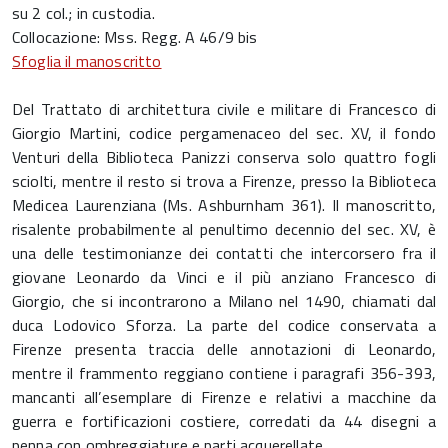
su 2 col.; in custodia.
Collocazione: Mss. Regg. A 46/9 bis
Sfoglia il manoscritto
Del Trattato di architettura civile e militare di Francesco di
Giorgio Martini, codice pergamenaceo del sec. XV, il fondo
Venturi della Biblioteca Panizzi conserva solo quattro fogli
sciolti, mentre il resto si trova a Firenze, presso la Biblioteca
Medicea Laurenziana (Ms. Ashburnham 361). Il manoscritto,
risalente probabilmente al penultimo decennio del sec. XV, è
una delle testimonianze dei contatti che intercorsero fra il
giovane Leonardo da Vinci e il più anziano Francesco di
Giorgio, che si incontrarono a Milano nel 1490, chiamati dal
duca Lodovico Sforza. La parte del codice conservata a
Firenze presenta traccia delle annotazioni di Leonardo,
mentre il frammento reggiano contiene i paragrafi 356-393,
mancanti all’esemplare di Firenze e relativi a macchine da
guerra e fortificazioni costiere, corredati da 44 disegni a
penna con ombreggiature e parti acquerellate.