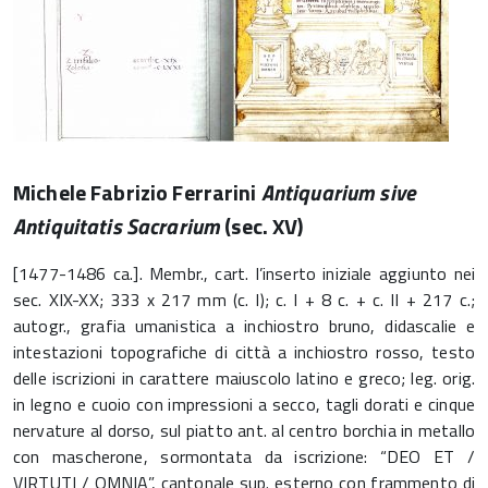
Michele Fabrizio Ferrarini
Antiquarium sive
Antiquitatis Sacrarium
(sec. XV)
[1477-1486 ca.]. Membr., cart. l’inserto iniziale aggiunto nei
sec. XIX-XX; 333 x 217 mm (c. I); c. I + 8 c. + c. II + 217 c.;
autogr., grafia umanistica a inchiostro bruno, didascalie e
intestazioni topografiche di città a inchiostro rosso, testo
delle iscrizioni in carattere maiuscolo latino e greco; leg. orig.
in legno e cuoio con impressioni a secco, tagli dorati e cinque
nervature al dorso, sul piatto ant. al centro borchia in metallo
con mascherone, sormontata da iscrizione: “DEO ET /
VIRTUTI / OMNIA”, cantonale sup. esterno con frammento di