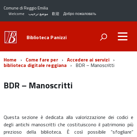
Comune di Reggio Emilia
Welcome
موضع ترحيب
歡迎
Добро пожаловать
Biblioteca Panizzi
Home
Come fare per
Accedere ai servizi
biblioteca digitale reggiana
BDR – Manoscritti
BDR – Manoscritti
Questa sezione è dedicata alla valorizzazione dei codici e
degli antichi manoscritti che costituiscono il patrimonio più
prezioso della biblioteca. È così possibile “sfogliare”