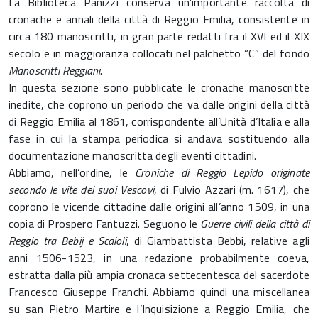
La Biblioteca Panizzi conserva un’importante raccolta di
cronache e annali della città di Reggio Emilia, consistente in
circa 180 manoscritti, in gran parte redatti fra il XVI ed il XIX
secolo e in maggioranza collocati nel palchetto “C” del fondo
Manoscritti Reggiani
.
In questa sezione sono pubblicate le cronache manoscritte
inedite, che coprono un periodo che va dalle origini della città
di Reggio Emilia al 1861, corrispondente all’Unità d’Italia e alla
fase in cui la stampa periodica si andava sostituendo alla
documentazione manoscritta degli eventi cittadini.
Abbiamo, nell’ordine, le
Croniche di Reggio Lepido originate
secondo le vite dei suoi Vescovi
, di Fulvio Azzari (m. 1617), che
coprono le vicende cittadine dalle origini all’anno 1509, in una
copia di Prospero Fantuzzi. Seguono le
Guerre civili della città di
Reggio tra Bebij e Scaioli
, di Giambattista Bebbi, relative agli
anni 1506-1523, in una redazione probabilmente coeva,
estratta dalla più ampia cronaca settecentesca del sacerdote
Francesco Giuseppe Franchi. Abbiamo quindi una miscellanea
su san Pietro Martire e l’Inquisizione a Reggio Emilia, che