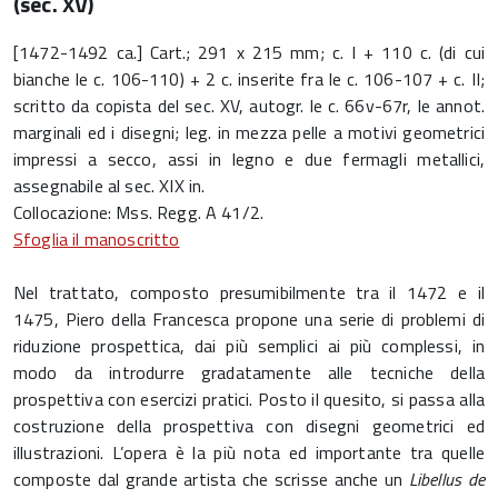
(sec. XV)
[1472-1492 ca.] Cart.; 291 x 215 mm; c. I + 110 c. (di cui
bianche le c. 106-110) + 2 c. inserite fra le c. 106-107 + c. II;
scritto da copista del sec. XV, autogr. le c. 66v-67r, le annot.
marginali ed i disegni; leg. in mezza pelle a motivi geometrici
impressi a secco, assi in legno e due fermagli metallici,
assegnabile al sec. XIX in.
Collocazione: Mss. Regg. A 41/2.
Sfoglia il manoscritto
Nel trattato, composto presumibilmente tra il 1472 e il
1475, Piero della Francesca propone una serie di problemi di
riduzione prospettica, dai più semplici ai più complessi, in
modo da introdurre gradatamente alle tecniche della
prospettiva con esercizi pratici. Posto il quesito, si passa alla
costruzione della prospettiva con disegni geometrici ed
illustrazioni. L’opera è la più nota ed importante tra quelle
composte dal grande artista che scrisse anche un
Libellus de