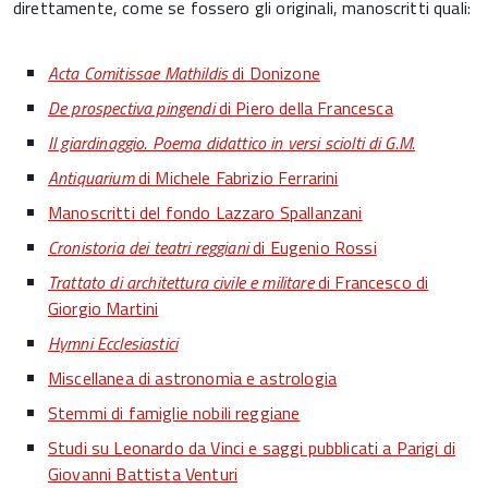
direttamente, come se fossero gli originali, manoscritti quali:
Acta Comitissae Mathildis
di Donizone
De prospectiva pingendi
di Piero della Francesca
Il giardinaggio. Poema didattico in versi sciolti di G.M.
Antiquarium
di Michele Fabrizio Ferrarini
Manoscritti del fondo Lazzaro Spallanzani
Cronistoria dei teatri reggiani
di Eugenio Rossi
Trattato di architettura civile e militare
di Francesco di
Giorgio Martini
Hymni Ecclesiastici
Miscellanea di astronomia e astrologia
Stemmi di famiglie nobili reggiane
Studi su Leonardo da Vinci e saggi pubblicati a Parigi di
Giovanni Battista Venturi