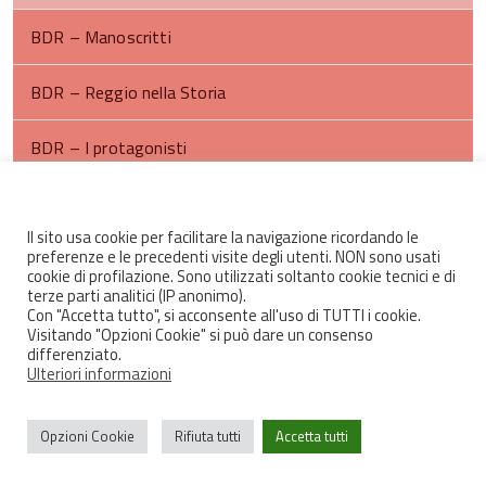
BDR – Manoscritti
BDR – Reggio nella Storia
BDR – I protagonisti
BDR- Iconografia reggiana
Il sito usa cookie per facilitare la navigazione ricordando le
preferenze e le precedenti visite degli utenti. NON sono usati
Documenti consultabili su GoogleBooks
cookie di profilazione. Sono utilizzati soltanto cookie tecnici e di
torna
terze parti analitici (IP anonimo).
all'inizio
Con "Accetta tutto", si acconsente all'uso di TUTTI i cookie.
del
Visitando "Opzioni Cookie" si può dare un consenso
contenuto
differenziato.
Ulteriori informazioni
Opzioni Cookie
Rifiuta tutti
Accetta tutti