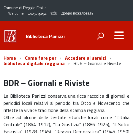
Comune di Reggio Emilia
Welcome
موضع ترحيب
歡迎
Добро пожаловать
Biblioteca Panizzi
Home
Come fare per
Accedere ai servizi
biblioteca digitale reggiana
BDR – Giornali e Riviste
BDR – Giornali e Riviste
La Biblioteca Panizzi conserva una ricca raccolta di giornali e
periodici locali relativi al periodo tra Otto e Novecento che
riflette la vivace tradizione della stampa reggiana.
Oltre ad alcune delle testate storiche locali come “L’Italia
Centrale” (1864-1912), “La Giustizia” (1886-1925), “Il Solco
Fascista” (1928-1945), “Reggio Democratica” (1945-1950)