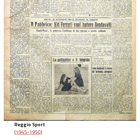
Reggio Sport
(
1945-1950
)