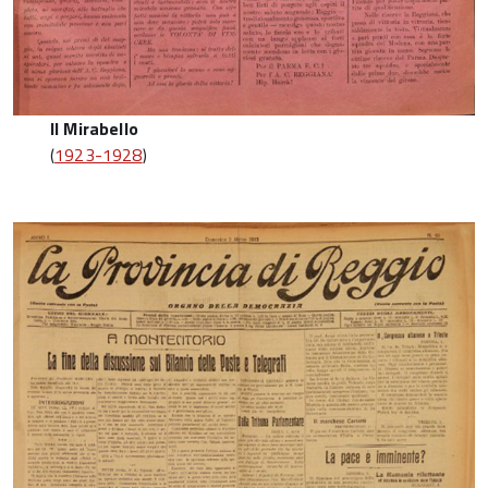
Il Mirabello
(
1923-1928
)