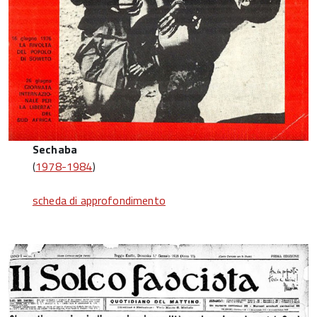
Sechaba
(
1978-1984
)
scheda di approfondimento