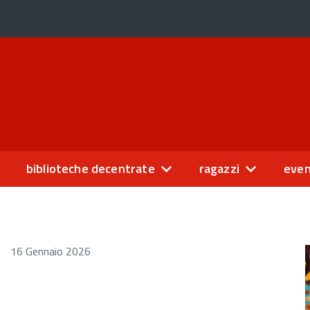
biblioteche decentrate
ragazzi
even
16 Gennaio 2026