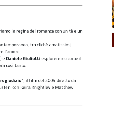
briamo la regina del romance con un tè e un
contemporaneo, tra cliché amatissimi,
re l’amore.
) e
Daniele Giuliotti
esploreremo come il
ra così tanto.
pregiudizio”
, il film del 2005 diretto da
usten, con Keira Knightley e Matthew