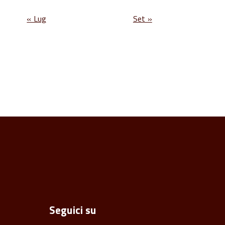
« Lug
Set »
Seguici su