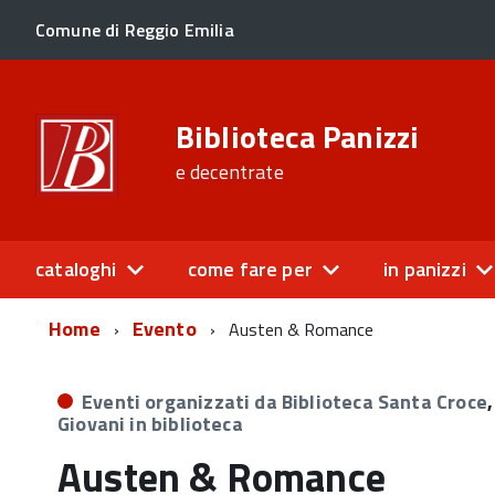
Comune di Reggio Emilia
Biblioteca Panizzi
e decentrate
cataloghi
come fare per
in panizzi
Home
Evento
Austen & Romance
Eventi organizzati da Biblioteca Santa Croce
,
Giovani in biblioteca
Austen & Romance