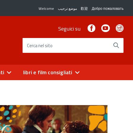
Welcome
موضع ترحيب
歡迎
Добро пожаловать
Facebook
Youtube
Ins
Seguici su
Cerca nel sito
ti
libri e film consigliati