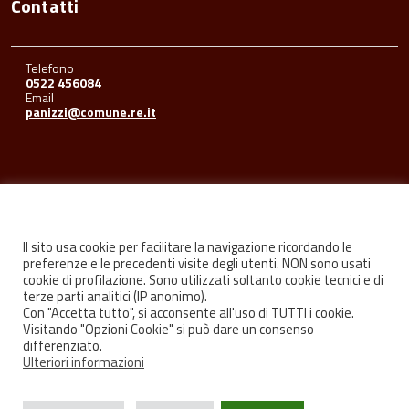
Contatti
Telefono
0522 456084
Email
panizzi@comune.re.it
Seguici su
Il sito usa cookie per facilitare la navigazione ricordando le
preferenze e le precedenti visite degli utenti. NON sono usati
cookie di profilazione. Sono utilizzati soltanto cookie tecnici e di
Facebook
Youtube
Instagram
terze parti analitici (IP anonimo).
Con "Accetta tutto", si acconsente all'uso di TUTTI i cookie.
Visitando "Opzioni Cookie" si può dare un consenso
differenziato.
Ulteriori informazioni