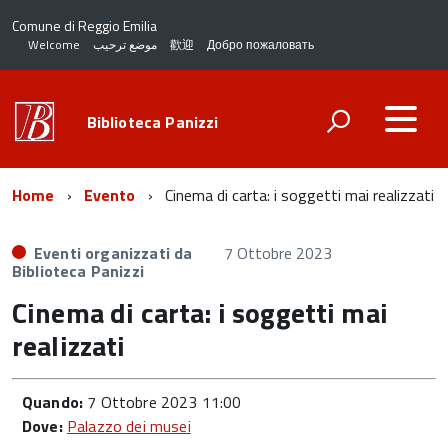
Comune di Reggio Emilia
Welcome
موضع ترحيب
歡迎
Добро пожаловать
Biblioteca Panizzi
Home
Evento
Cinema di carta: i soggetti mai realizzati
Eventi organizzati da
7 Ottobre 2023
Biblioteca Panizzi
Cinema di carta: i soggetti mai
realizzati
Quando:
7 Ottobre 2023 11:00
Dove:
Palazzo dei musei