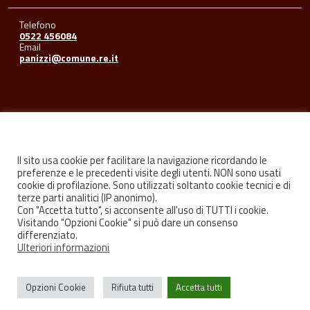
Telefono
0522 456084
Email
panizzi@comune.re.it
Seguici su
Il sito usa cookie per facilitare la navigazione ricordando le
preferenze e le precedenti visite degli utenti. NON sono usati
cookie di profilazione. Sono utilizzati soltanto cookie tecnici e di
Facebook
Youtube
Instagram
terze parti analitici (IP anonimo).
Con "Accetta tutto", si acconsente all'uso di TUTTI i cookie.
Visitando "Opzioni Cookie" si può dare un consenso
differenziato.
Ulteriori informazioni
Privacy
Credits
Opzioni Cookie
Rifiuta tutti
Accetta tutti