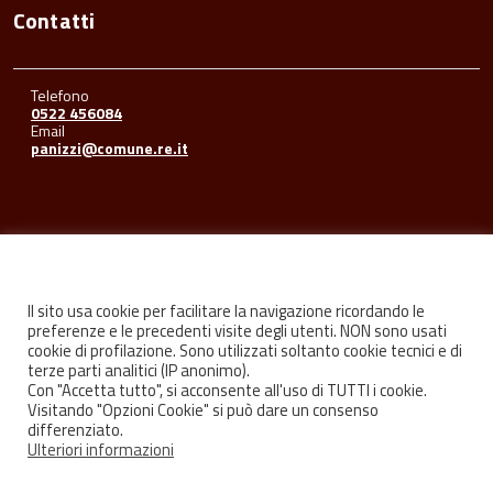
Contatti
Telefono
0522 456084
Email
panizzi@comune.re.it
Seguici su
Il sito usa cookie per facilitare la navigazione ricordando le
preferenze e le precedenti visite degli utenti. NON sono usati
cookie di profilazione. Sono utilizzati soltanto cookie tecnici e di
Facebook
Youtube
Instagram
terze parti analitici (IP anonimo).
Con "Accetta tutto", si acconsente all'uso di TUTTI i cookie.
Visitando "Opzioni Cookie" si può dare un consenso
differenziato.
Ulteriori informazioni