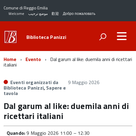
Comune di Reggio Emilia
Welcome
موضع ترحيب
歡迎
Добро пожаловать
Biblioteca Panizzi
Home
Evento
Dal garum al like: duemila anni di ricettari
italiani
Eventi organizzati da
9 Maggio 2026
Biblioteca Panizzi
,
Sapere e
tavola
Dal garum al like: duemila anni di
ricettari italiani
Quando:
9 Maggio 2026 11:00
–
12:30