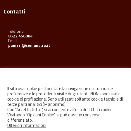
Contatti
Telefono
0522 456084
Email
panizzi@comune.re.it
Seguici su
Il sito usa cookie per facilitare la navigazione ricordando le
preferenze e le precedenti visite degli utenti. NON sono usati
cookie di profilazione. Sono utilizzati soltanto cookie tecnici e di
Facebook
Youtube
Instagram
terze parti analitici (IP anonimo).
Con "Accetta tutto", si acconsente all'uso di TUTTI i cookie.
Visitando "Opzioni Cookie" si può dare un consenso
differenziato.
Ulteriori informazioni