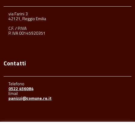
via Farini 3
42121, Reggio Emilia
C.F. / P.IVA
P. IVA 00145920351
Contatti
Telefono
0522 456084
Email
panizzi@comune.re.it
Seguici su