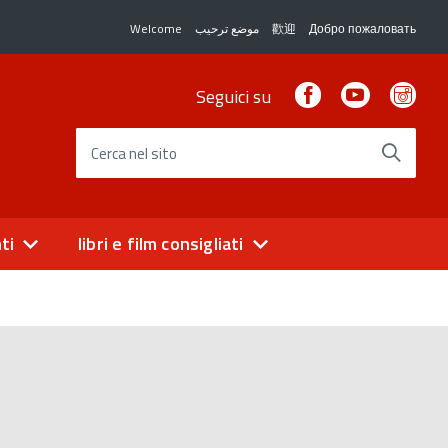
Welcome
موضع ترحيب
歡迎
Добро пожаловать
Facebook
Youtube
Ins
Seguici su
Cerca nel sito
ti
libri e film consigliati