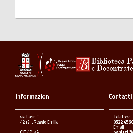
Informazioni
Contatti
via Farini 3
Telefono
42121, Reggio Emilia
0522 456
Email
C.F. / P.IVA
panizzi@