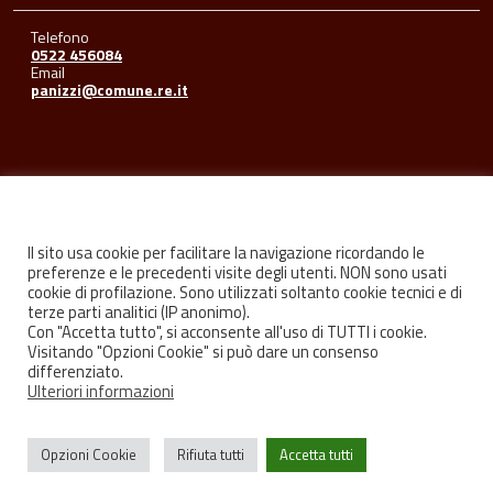
Telefono
0522 456084
Email
panizzi@comune.re.it
Seguici su
Il sito usa cookie per facilitare la navigazione ricordando le
preferenze e le precedenti visite degli utenti. NON sono usati
cookie di profilazione. Sono utilizzati soltanto cookie tecnici e di
Facebook
Youtube
Instagram
terze parti analitici (IP anonimo).
Con "Accetta tutto", si acconsente all'uso di TUTTI i cookie.
Visitando "Opzioni Cookie" si può dare un consenso
differenziato.
Ulteriori informazioni
Privacy
Credits
Opzioni Cookie
Rifiuta tutti
Accetta tutti