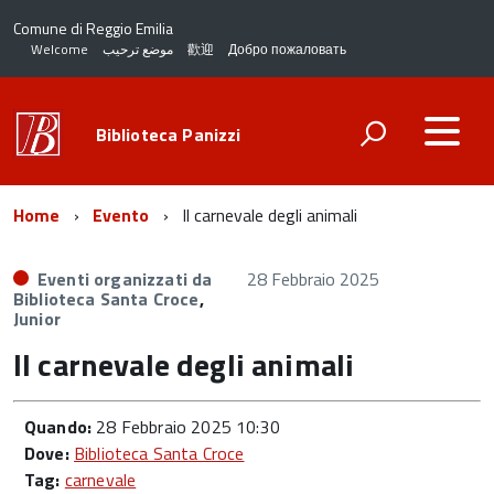
Comune di Reggio Emilia
Welcome
موضع ترحيب
歡迎
Добро пожаловать
Biblioteca Panizzi
Home
Evento
Il carnevale degli animali
Eventi organizzati da
28 Febbraio 2025
Biblioteca Santa Croce
,
Junior
Il carnevale degli animali
Quando:
28 Febbraio 2025 10:30
Dove:
Biblioteca Santa Croce
Tag:
carnevale