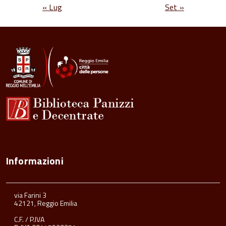
« Lug
Set »
Informazioni
via Farini 3
42121, Reggio Emilia
C.F. / P.IVA