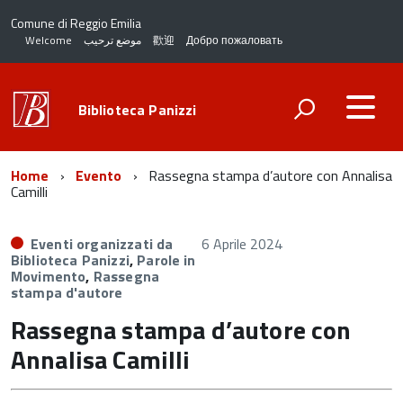
Comune di Reggio Emilia
Welcome
موضع ترحيب
歡迎
Добро пожаловать
Biblioteca Panizzi
Home
Evento
Rassegna stampa d’autore con Annalisa
Camilli
Eventi organizzati da
6 Aprile 2024
Biblioteca Panizzi
,
Parole in
Movimento
,
Rassegna
stampa d'autore
Rassegna stampa d’autore con
Annalisa Camilli