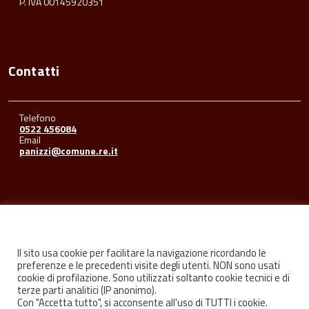
P. IVA 00145920351
Contatti
Telefono
0522 456084
Email
panizzi@comune.re.it
Seguici su
Il sito usa cookie per facilitare la navigazione ricordando le
preferenze e le precedenti visite degli utenti. NON sono usati
cookie di profilazione. Sono utilizzati soltanto cookie tecnici e di
Facebook
Youtube
Instagram
terze parti analitici (IP anonimo).
Con "Accetta tutto", si acconsente all'uso di TUTTI i cookie.