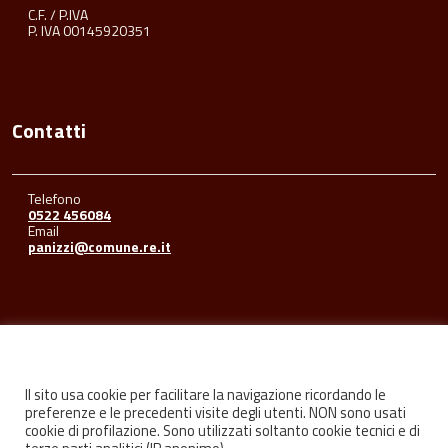
C.F. / P.IVA
P. IVA 00145920351
Contatti
Telefono
0522 456084
Email
panizzi@comune.re.it
Seguici su
Il sito usa cookie per facilitare la navigazione ricordando le
preferenze e le precedenti visite degli utenti. NON sono usati
cookie di profilazione. Sono utilizzati soltanto cookie tecnici e di
Facebook
Youtube
Instagram