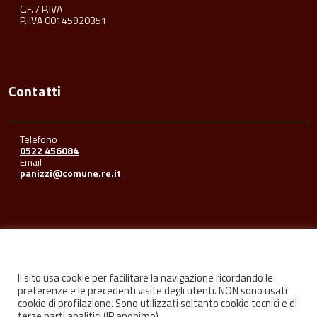
C.F. / P.IVA
P. IVA 00145920351
Contatti
Telefono
0522 456084
Email
panizzi@comune.re.it
Seguici su
Il sito usa cookie per facilitare la navigazione ricordando le
preferenze e le precedenti visite degli utenti. NON sono usati
cookie di profilazione. Sono utilizzati soltanto cookie tecnici e di
Facebook
Youtube
Instagram
terze parti analitici (IP anonimo).