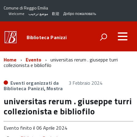
Comune di Reggio Emilia
Welcome
موضع ترحيب
歡迎
Добро пожаловать
Biblioteca Panizzi
Home
Evento
universitas rerum . giuseppe turri
collezionista e bibliofilo
Eventi organizzati da
3 Febbraio 2024
Biblioteca Panizzi
,
Mostra
universitas rerum . giuseppe turri
collezionista e bibliofilo
Evento finito il 06 Aprile 2024