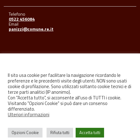
Telefono
0522 456084
Email
panizzi@comune.re.it
Seguici su
Il sito usa cookie per facilitare la navigazione ricordando le
preferenze e le precedenti visite degli utenti. NON sono usati
cookie di profilazione. Sono utilizzati soltanto cookie tecnici e di
Facebook
Youtube
Instagram
terze parti analitici (IP anonimo).
Con "Accetta tutto", si acconsente all'uso di TUTTI i cookie.
Visitando "Opzioni Cookie" si può dare un consenso
differenziato.
Ulteriori informazioni
Privacy
Credits
Opzioni Cookie
Rifiuta tutti
Accetta tutti