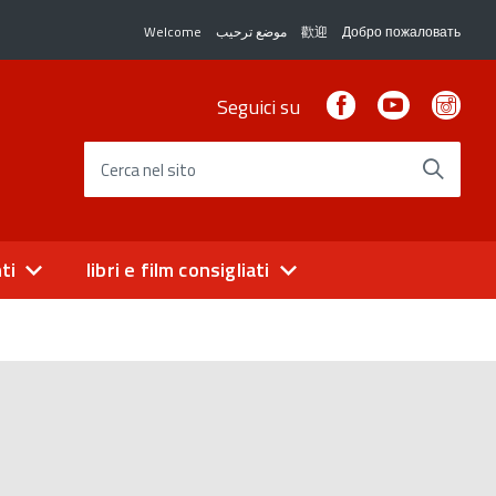
Welcome
موضع ترحيب
歡迎
Добро пожаловать
Facebook
Youtube
Ins
Seguici su
Cerca nel sito
ti
libri e film consigliati