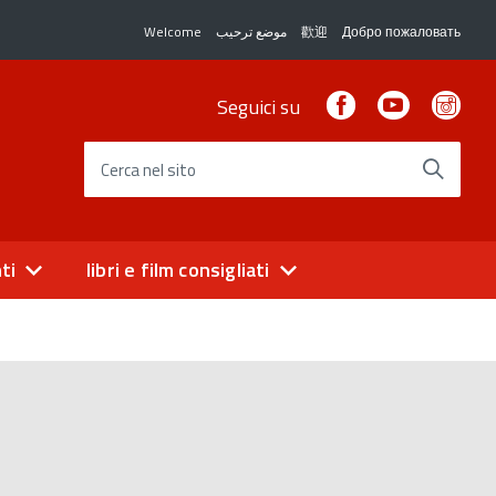
Welcome
موضع ترحيب
歡迎
Добро пожаловать
Facebook
Youtube
Ins
Seguici su
Cerca nel sito
ti
libri e film consigliati