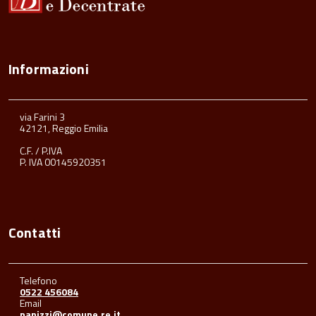
Informazioni
via Farini 3
42121, Reggio Emilia
C.F. / P.IVA
P. IVA 00145920351
Contatti
Telefono
0522 456084
Email
panizzi@comune.re.it