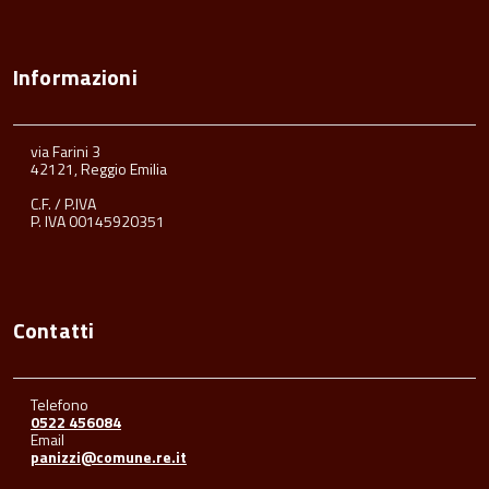
Informazioni
via Farini 3
42121, Reggio Emilia
C.F. / P.IVA
P. IVA 00145920351
Contatti
Telefono
0522 456084
Email
panizzi@comune.re.it