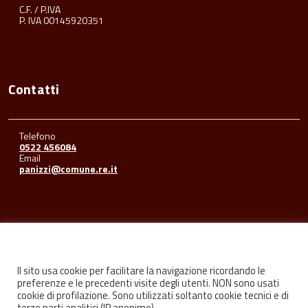
C.F. / P.IVA
P. IVA 00145920351
Contatti
Telefono
0522 456084
Email
panizzi@comune.re.it
Seguici su
Il sito usa cookie per facilitare la navigazione ricordando le
preferenze e le precedenti visite degli utenti. NON sono usati
cookie di profilazione. Sono utilizzati soltanto cookie tecnici e di
Facebook
Youtube
Instagram
terze parti analitici (IP anonimo).