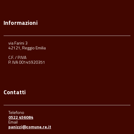
Informazioni
via Farini 3
42121, Reggio Emilia
C.F. / P.IVA
P. IVA 00145920351
Contatti
Telefono
0522 456084
Email
panizzi@comune.re.it