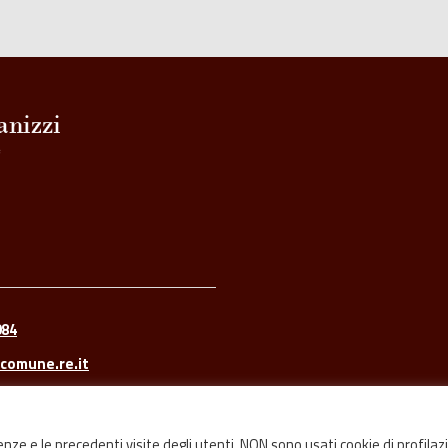
084
comune.re.it
renze e le precedenti visite degli utenti. NON sono usati cookie di profilaz