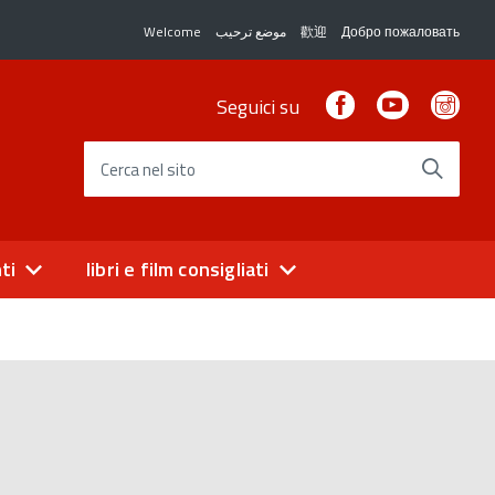
Welcome
موضع ترحيب
歡迎
Добро пожаловать
Facebook
Youtube
Ins
Seguici su
Cerca nel sito
ti
libri e film consigliati