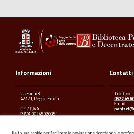
Informazioni
Contatti
via Farini 3
Telefono
42121, Reggio Emilia
0522 456
Email
C.F. / P.IVA
panizzi@
P. IVA 00145920351
Il sito usa cookie per facilitare la navigazione ricordando le prefe