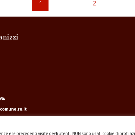
1
2
084
comune.re.it
renze e le precedenti visite degli utenti. NON sono usati cookie di profilaz