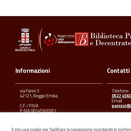
Informazioni
Contatti
via Farini 3
Telefono
42121, Reggio Emilia
0522 456
Email
C.F. / P.IVA
panizzi@
P. IVA 00145920351
Il sito usa cookie per facilitare la navigazione ricordando le prefe