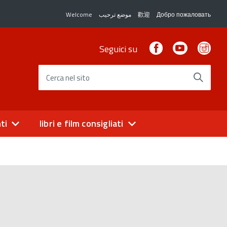
Welcome
موضع ترحيب
歡迎
Добро пожаловать
Facebook
Youtube
Ins
Seguici su
Cerca nel sito
ti
libri e film consigliati