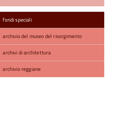
fondi speciali
archivio del museo del risorgimento
archivi di architettura
archivio reggiane
torna
ll'inizio
el
contenuto