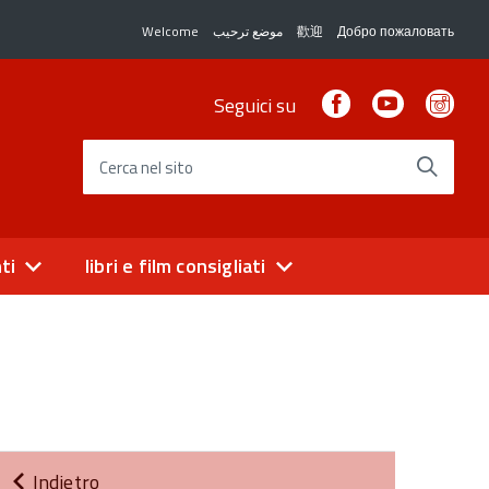
Welcome
موضع ترحيب
歡迎
Добро пожаловать
Facebook
Youtube
Ins
Seguici su
Cerca nel sito
ti
libri e film consigliati
Indietro