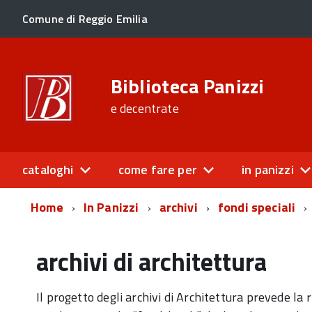
Comune di Reggio Emilia
Biblioteca Panizzi
e decentrate
cataloghi
come fare per
in panizzi
Home
In Panizzi
archivi
fondi speciali
archivi di architettura
Il progetto degli archivi di Architettura prevede la ri