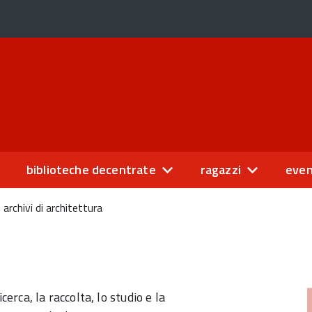
biblioteche decentrate
ragazzi
even
archivi di architettura
cerca, la raccolta, lo studio e la