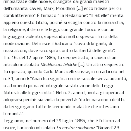
rimpiazzate dalle nuove, divulgate dai grandi maestri
dell’umanità: Owen, Marx, Proudhon […] ecco l’ideale per cui
combatteremo” È firmato “La Redazione”. “Il Ribelle” merita
appieno questo titolo, poiché si scaglia contro la monarchia,
la religione, il clero e le leggi, con grande fuoco e con un
linguaggio violento, superando molto spesso i limiti della
moderazione. Definisce il Vaticano “covo di briganti, di
mascalzoni, dove si cospira contro la libertà delle genti”.
Il n. 16, del 12 aprile 1885, fu sequestrato, a causa di un
articolo intitolato
Meditazioni
bibliche
[…]. Un altro sequestro
fu operato, quando Carlo Monticelli scrisse, in un articolo nel
n. 31, anno I: “Anarchia significa ordine sociale senza autorità,
o altrimenti piena ed integrale sostituzione delle Leggi
Naturali alle leggi scritte”. Nel n. 2, anno I, incita gli operai ad
adoprarsi perché sia vinta la povertà: “da lei nascono i delitti,
da lei sgorgano tutte le tremende malattie che infestano
l’umanità”.
Leggiamo, nel numero del 29 luglio 1885, che è l’ultimo ad
uscire, l’articolo intitolato
La nostra condanna
: “Giovedì 23