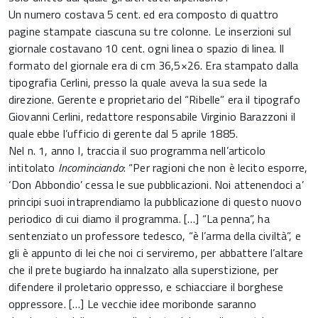
Un numero costava 5 cent. ed era composto di quattro
pagine stampate ciascuna su tre colonne. Le inserzioni sul
giornale costavano 10 cent. ogni linea o spazio di linea. Il
formato del giornale era di cm 36,5×26. Era stampato dalla
tipografia Cerlini, presso la quale aveva la sua sede la
direzione. Gerente e proprietario del “Ribelle” era il tipografo
Giovanni Cerlini, redattore responsabile Virginio Barazzoni il
quale ebbe l’ufficio di gerente dal 5 aprile 1885.
Nel n. 1, anno I, traccia il suo programma nell’articolo
intitolato
Incominciando
: “Per ragioni che non è lecito esporre,
‘Don Abbondio’ cessa le sue pubblicazioni. Noi attenendoci a’
principi suoi intraprendiamo la pubblicazione di questo nuovo
periodico di cui diamo il programma. […] “La penna”, ha
sentenziato un professore tedesco, “è l’arma della civiltà”, e
gli è appunto di lei che noi ci serviremo, per abbattere l’altare
che il prete bugiardo ha innalzato alla superstizione, per
difendere il proletario oppresso, e schiacciare il borghese
oppressore. […] Le vecchie idee moribonde saranno