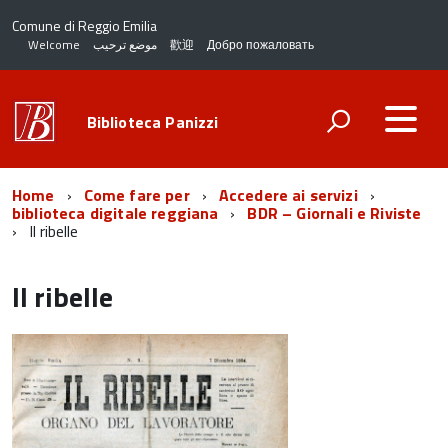
Comune di Reggio Emilia
Welcome
موضع ترحيب
歡迎
Добро пожаловать
Biblioteca Panizzi
Home
Come fare per
Accedere ai servizi
biblioteca digitale reggiana
BDR – Giornali e Riviste
Il ribelle
Il ribelle