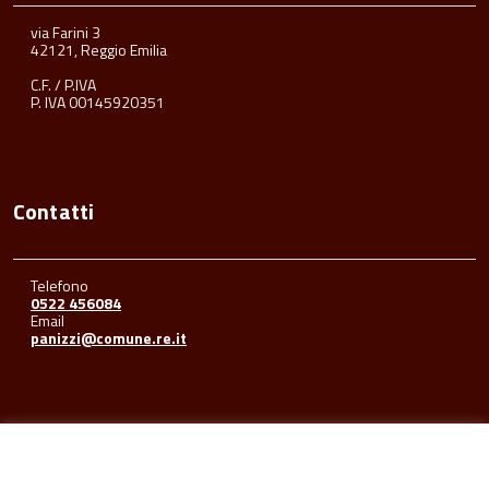
via Farini 3
42121, Reggio Emilia
C.F. / P.IVA
P. IVA 00145920351
Contatti
Telefono
0522 456084
Email
panizzi@comune.re.it
Seguici su