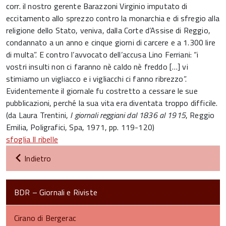
corr. il nostro gerente Barazzoni Virginio imputato di
eccitamento allo sprezzo contro la monarchia e di sfregio alla
religione dello Stato, veniva, dalla Corte d’Assise di Reggio,
condannato a un anno e cinque giorni di carcere e a 1.300 lire
di multa”. E contro l’avvocato dell’accusa Lino Ferriani: “i
vostri insulti non ci faranno nè caldo nè freddo […] vi
stimiamo un vigliacco e i vigliacchi ci fanno ribrezzo”.
Evidentemente il giornale fu costretto a cessare le sue
pubblicazioni, perché la sua vita era diventata troppo difficile.
(da Laura Trentini,
I giornali reggiani dal 1836 al 1915
, Reggio
Emilia, Poligrafici, Spa, 1971, pp. 119-120)
sfoglia Il ribelle
Indietro
BDR – Giornali e Riviste
Cirano di Bergerac