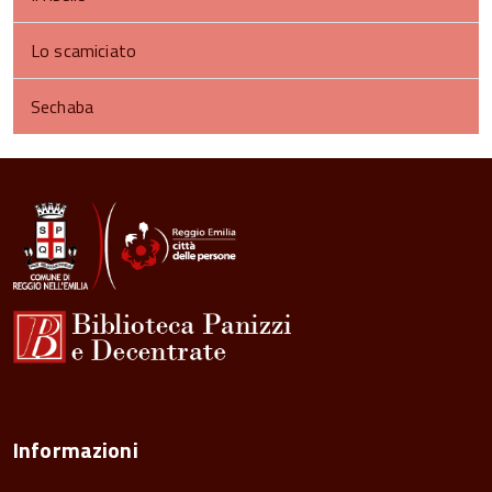
Lo scamiciato
Sechaba
torna
all'inizio
del
contenuto
Informazioni