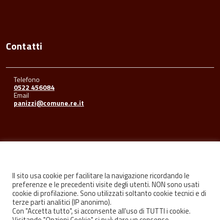
Contatti
Telefono
0522 456084
Email
panizzi@comune.re.it
Seguici su
Il sito usa cookie per facilitare la navigazione ricordando le
preferenze e le precedenti visite degli utenti. NON sono usati
cookie di profilazione. Sono utilizzati soltanto cookie tecnici e di
Facebook
Youtube
Instagram
terze parti analitici (IP anonimo).
Con "Accetta tutto", si acconsente all'uso di TUTTI i cookie.
Visitando "Opzioni Cookie" si può dare un consenso