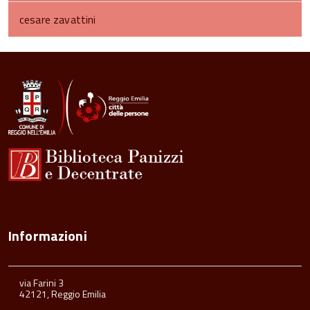
cesare zavattini
torna
all'inizio
del
contenuto
Informazioni
via Farini 3
42121, Reggio Emilia