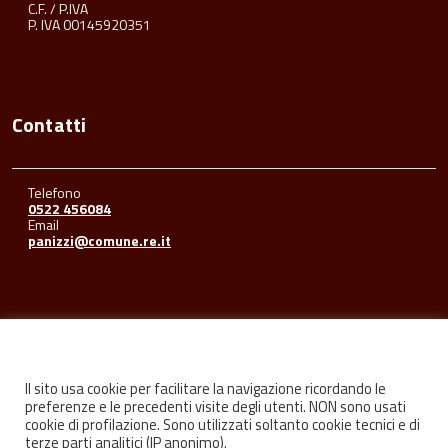
C.F. / P.IVA
P. IVA 00145920351
Contatti
Telefono
0522 456084
Email
panizzi@comune.re.it
Seguici su
Il sito usa cookie per facilitare la navigazione ricordando le
preferenze e le precedenti visite degli utenti. NON sono usati
cookie di profilazione. Sono utilizzati soltanto cookie tecnici e di
Facebook
Youtube
Instagram
terze parti analitici (IP anonimo).