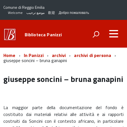
Comune di Reggio Emilia
Welcome
موضع ترحيب
歡迎
Добро пожаловать
Biblioteca Panizzi
Home
In Panizzi
archivi
archivi di persona
giuseppe soncini – bruna ganapini
giuseppe soncini – bruna ganapini
La maggior parte della documentazione del fondo è
costituito dai materiali relativi alle attività e ai rapporti
costruiti da Soncini con il contesto africano, in particolare