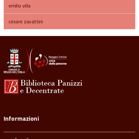
emilio villa
cesare zavattini
torna
all'inizio
del
contenuto
Informazioni