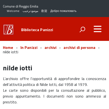
Comune di Reggio Emilia
Welcome
موضع ترحيب
歡迎
Добро пожаловать
Biblioteca Panizzi
Home
In Panizzi
archivi
archivi di persona
nilde iotti
nilde iotti
L’archivio offre l’opportunità di approfondire la conoscenza
dell’attività politica di Nilde Iotti, dal 1958 al 1979.
Le carte sono disponibili per la consultazione al pubblico,
previo appuntamento. I documenti non sono ammessi al
prestito.