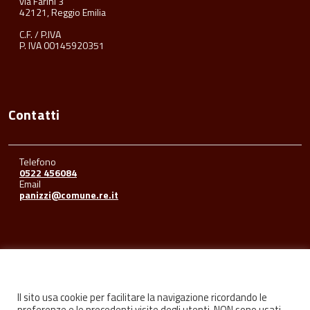
via Farini 3
42121, Reggio Emilia
C.F. / P.IVA
P. IVA 00145920351
Contatti
Telefono
0522 456084
Email
panizzi@comune.re.it
Seguici su
Il sito usa cookie per facilitare la navigazione ricordando le
preferenze e le precedenti visite degli utenti. NON sono usati