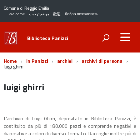
Comune di Reggio Emilia
Welcome
موضع ترحيب
歡迎
Добро пожаловать
Biblioteca Panizzi
Home
In Panizzi
archivi
archivi di persona
luigi ghirri
luigi ghirri
L’archivio di Luigi Ghirri, depositato in Biblioteca Panizzi, è
costituito da più di 180.000 pezzi e comprende negativi e
diapositive a colori di diverso formato. Raccoglie inoltre più di