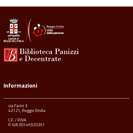
torna
all'inizio
del
contenuto
Informazioni
via Farini 3
42121, Reggio Emilia
C.F. / P.IVA
P. IVA 00145920351