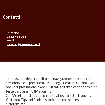
Contatti
Telefono
0522 456084
Email
panizzi@comune.re.it
Seguici su
Il sito usa cookie per facilitare la navigazione ricordando le
preferenze e le precedenti visite degli utenti. NON sono usati
cookie di profilazione. Sono utilizzati soltanto cookie tecnici e di
Facebook
Youtube
Instagram
terze parti analitici (IP anonimo).
Con "Accetta tutto", si acconsente all'uso di TUTTI i cookie.
Visitando "Opzioni Cookie" si può dare un consenso
differenziato.